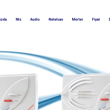
ızda
Nts
Audio
Netelsan
Merter
Fiyat