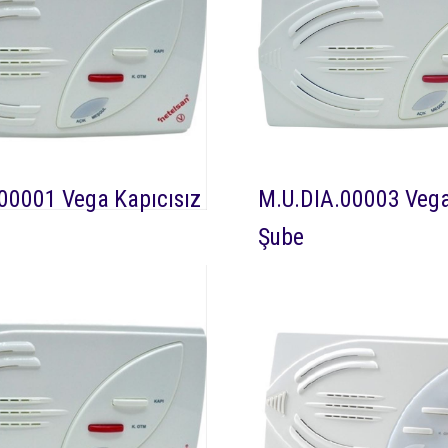
00001 Vega Kapıcısız
M.U.DIA.00003 Vega
Şube
Dia 0001 Netelsan Vega
DEVAMI
Dia 0000
sli görüntüsüz diafon kapı ile
kapıcılı sesli görüntüsüz d
meyi sağlayan daire içi diafon
sesli görüşmeyi sağlayan d
cihazıdır.