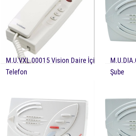
M.U.VXL.00015 Vision Daire İçi
M.U.DIA.
Telefon
Şube
DEVAMI
Netelsan vision daire içi
DEVAMI
telefon kapıcı ve kapı ile sesli görüşmeyi
kapıcısız se
sağlayan daire içi telefon cihazıdır.
sesli görüş
cihazıdır.