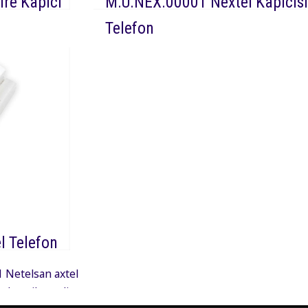
re Kapıcı
M.U.NEX.00001 Nextel Kapıcıs
Telefon
6 Netelsan
DEVAMI
Nex 00001 Netelsan
apıcı diafonu
nextel görüntüsüz telefon, nextel
görüşmeyi
modellerinde kapı ile sesli görüşmeyi
sağlayan daire içi telefon cihazıdır.
l Telefon
 Netelsan axtel
 kapı ile sesli
çi telefon