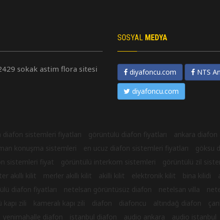
ı telefonu, nextel
cihazıdır.
 kapı ve daireler ile sesli
ağlayan kapıcı dairesi telefon
SOSYAL
MEDYA
2429 sokak astim flora sitesi
diyafoncu.com
NTS An
diyafoncu.com
 diafon sistemleri fiyatları
görüntülü diafon fiyatları
ankara diafon 
man konuşma sistemleri
en ucuz diafon sistemleri fiyatları
göksu d
n sistemleri fiyat
görüntülü interkom sistemleri
görüntülü zil siste
r akıllı kilit
merler akıllı kilit
akilli kilit
elektronik kilit
bina kilidi
lü diafon fiyatları
netelsan görüntüsüz diafon
netelsan villa
nete
 kapı zili
kameralı kapı zili
diafon
diafoncu
altındağ diafon
çan
yenimahalle diafon
istanbul diafon
audio ankara
audio istanbul