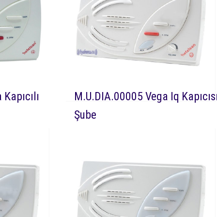
 Kapıcılı
M.U.DIA.00005 Vega Iq Kapıcıs
Şube
3 Netelsan Vega
DEVAMI
Dia 00005 Netelsan Ve
iafon kapı ile
IQ kapıcısız görüntüsüz ses ayarlı diafo
aire içi diafon
kapı ile sesli görüşmeyi sağlayan daire iç
diafon cihazıdır.