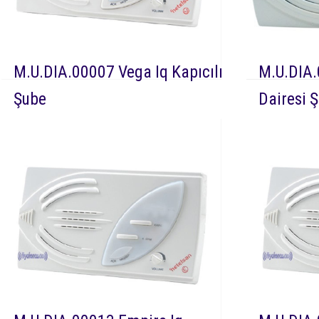
M.U.DIA.00007 Vega Iq Kapıcılı
M.U.DIA.
Şube
Dairesi 
DEVAMI
Dia 00007 Netelsan Vega
DEVAMI
IQ kapıcılı görüntüsüz ses ayarlı diafon
kapıcı dair
kapı ile sesli görüşmeyi sağlayan daire içi
kapıcı daire
diafon cihazıdır.
sesli görüş
cihazıdır.