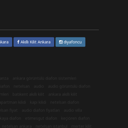
kara
Akıllı Kilit Ankara
diyafoncu
arıza
ankara görüntülü diafon sistemleri
iafon
netelsan
audio
audio görüntülü diafon
mleri
batıkent akıllı kilit
ankara akıllı kilit
apartman kilidi
kapı kilidi
netelsan diafon
lsan fiyat
audio diafon fiyatları
audio villa
kaya diafon
etimesgut diafon
keçiören diafon
netelsan ankara
netelsan istanbul
merter kilit