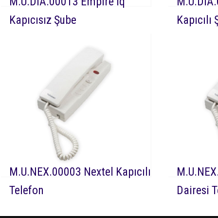
M.U.DIA.00013 Empire Iq
M.U.DIA.
Kapıcısız Şube
Kapıcılı 
DEVAMI
Dia 00013 Netelsan
DEVAMI
Empire Iq ses ayarlı görüntüsüz sesli
Empire Iq s
diafon kapı ve ile sesli görüşmeyi
sesli diafon
sağlayan diafon cihazıdır.
görüşmeyi s
M.U.NEX.00003 Nextel Kapıcılı
M.U.NEX.
Telefon
Dairesi 
DEVAMI
Nex 00003 Netelsan
DEVAMI