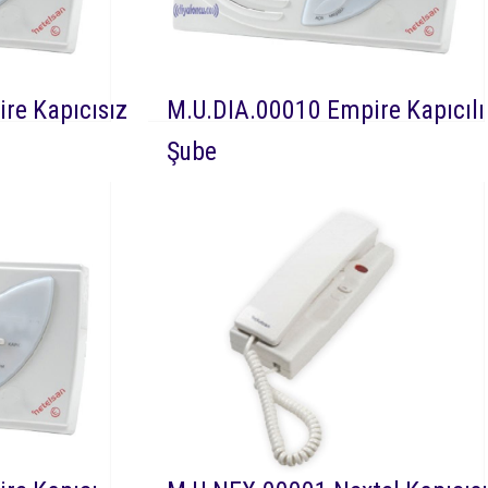
re Kapıcısız
M.U.DIA.00010 Empire Kapıcılı
Şube
9 Netelsan
DEVAMI
Dia 00010 Netelsan
iafon kapı ile
Empire görüntüsüz sesli diafon kapı ve
iafon cihazıdır.
kapıcı ile sesli görüşmeyi sağlayan diafo
cihazıdır.