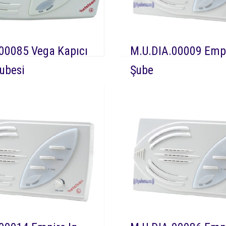
00085 Vega Kapıcı
M.U.DIA.00009 Empi
Şubesi
Şube
Dia 00085 Netelsan Vega
DEVAMI
Dia 0000
esi şubesi görüntüsüz diafon
Empire görüntüsüz sesli d
sine takılan kapı ve daireler ile
sesli görüşmeyi sağlayan d
meyi sağlayan kapıcı diafon