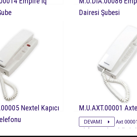
00014 Empire Iq
M.U.DIA.00086 Empi
Şube
Dairesi Şubesi
Dia 00014 Netelsan
DEVAMI
Dia 0008
es ayarlı kapıcılı görüntüsüz
Empire görüntüsüz sesli k
 kapı ve kapıcı ile sesli
kapı ve daireler ile sesli 
ağlayan diafon cihazıdır.
sağlayan diafon cihazıdır.
00005 Nextel Kapıcı
M.U.AXT.00001 Axte
Telefonu
DEVAMI
Axt 00001
telefon, axtel modellerinde
Nex 00005 Netelsan
görüşmeyi sağlayan daire i