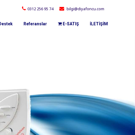
0312 256 95 74
bilgi@diyafoncu.com
Destek
Referanslar
E-SATIŞ
İLETİŞİM