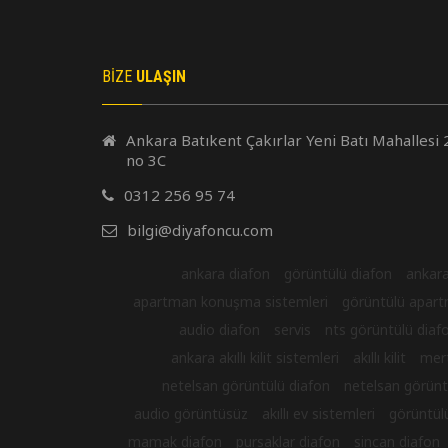
nextel görüntüsüz telefon, nextel
nextel kapıc
modellerinde kapı ve kapıcı ile sesli
modellerinde
görüşmeyi sağlayan daire içi telefon
görüşmeyi s
cihazıdır.
cihazıdır.
BIZE
ULAŞIN
Ankara Batıkent Çakırlar Yeni Batı Mahallesi 
no 3C
0312 256 95 74
bilgi@diyafoncu.com
ankara diafon
görüntülü diafon
ankara
apartman konuşma sistemleri
görüntülü apart
audio diafon
servis
nts görüntülü diafo
ankara akıllı kilit sistemleri
akıllı kilit
merte
netelsan görüntülü diafon
netelsan görüntü
audio görüntüsüz
akıllı ev sistemleri
görüntülü
mamak diafon
pursaklar diafon
sincan diafon