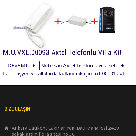
M.U.VXL.00093 Axtel Telefonlu Villa Kit
DEVAMI
Netelsan Axtel telefonlu villa set tek
haneli işyeri ve villalarda kullanmak için axt 00001 axtel
telefon, kamerasız obsidian panel ve adaptöründen
oluşan settir.
BIZE
ULAŞIN
Ankara Batıkent Çakırlar Yeni Batı Mahallesi 2429
sokak astim flora sitesi no 3C