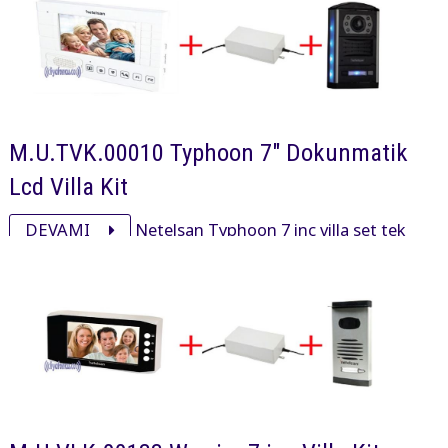
M.U.TVK.00010 Typhoon 7" Dokunmatik
Lcd Villa Kit
DEVAMI
Netelsan Typhoon 7 inç villa set tek
haneli işyeri ve villalarda kullanmak için ty700013
typhoon 7 inç, pxl00092 obsidian panel ve adaptöründen
oluşan settir.