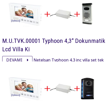
M.U.TVK.00001 Typhoon 4,3" Dokunmatik
Lcd Villa Ki
DEVAMI
Netelsan Typhoon 4,3 inç villa set tek
haneli işyeri ve villalarda kullanmak için ty4 00013
typhoon 4,3 inç, pxl00025 panel ve adaptöründen oluşan
settir.