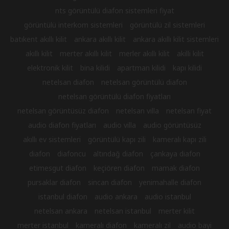
nts görüntülü diafon sistemleri fiyat
görüntülü interkom sistemleri
görüntülü zil sistemleri
batıkent akıllı kilit
ankara akıllı kilit
ankara akıllı kilit sistemleri
akıllı kilit
merter akıllı kilit
merler akıllı kilit
akilli kilit
elektronik kilit
bina kilidi
apartman kilidi
kapı kilidi
netelsan diafon
netelsan görüntülü diafon
netelsan görüntülü diafon fiyatları
netelsan görüntüsüz diafon
netelsan villa
netelsan fiyat
audio diafon fiyatları
audio villa
audio görüntüsüz
akıllı ev sistemleri
görüntülü kapı zili
kameralı kapı zili
diafon
diafoncu
altındağ diafon
çankaya diafon
etimesgut diafon
keçiören diafon
mamak diafon
pursaklar diafon
sincan diafon
yenimahalle diafon
istanbul diafon
audio ankara
audio istanbul
netelsan ankara
netelsan istanbul
merter kilit
merter istanbul
kameralı diafon
kameralı zil
audio bayi