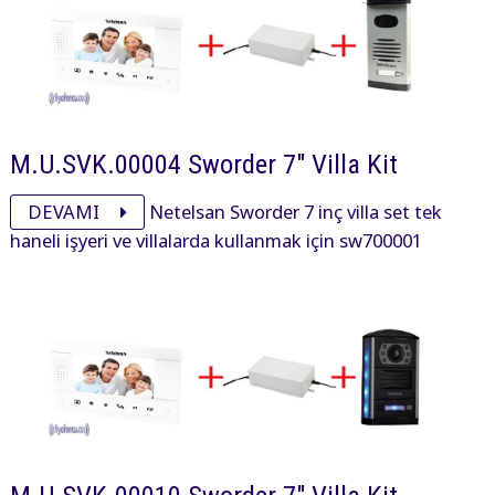
M.U.SVK.00004 Sworder 7" Villa Kit
DEVAMI
Netelsan Sworder 7 inç villa set tek
haneli işyeri ve villalarda kullanmak için sw700001
sworder 7 inç, pxl00025 panel ve adaptöründen oluşan
settir.