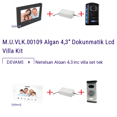
M.U.VLK.00109 Algan 4,3" Dokunmatik Lcd
Villa Kit
DEVAMI
Netelsan Algan 4,3 inç villa set tek
haneli işyeri ve villalarda kullanmak için alg00001 algan
4,3 inç, pxl00092 obsidian panel ve adaptöründen oluşan
settir.