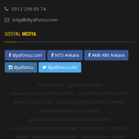
0312 256 95 74
bilgi@diyafoncu.com
SOSYAL
MEDYA
diyafoncu.com
NTS Ankara
Akıllı Kilit Ankara
diyafoncu
diyafoncu.com
ankara diafon
görüntülü diafon
ankara diafon sistemleri fiyatları
görüntülü diafon fiyatları
ankara diafon arıza
ankara görüntülü diafon sistemleri
apartman konuşma sistemleri
görüntülü apartman konuşma sistemleri
en ucuz diafon sistemleri fiyatları
göksu diafon
netelsan
audio
audio görüntülü diafon
audio diafon
servis