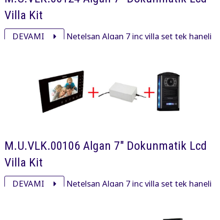
Villa Kit
DEVAMI
Netelsan Algan 7 inç villa set tek haneli
işyeri ve villalarda kullanmak için alg00006 Algan 7 inç,
pxl00025 panel ve adaptöründen oluşan settir.
M.U.VLK.00106 Algan 7" Dokunmatik Lcd
Villa Kit
DEVAMI
Netelsan Algan 7 inç villa set tek haneli
işyeri ve villalarda kullanmak için alg00006 Algan 7 inç,
pxl00092 obsidian panel ve adaptöründen oluşan settir.