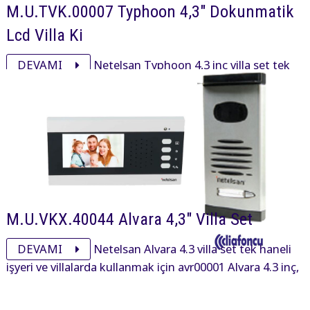
M.U.TVK.00007 Typhoon 4,3" Dokunmatik
Lcd Villa Ki
DEVAMI
Netelsan Typhoon 4,3 inç villa set tek
haneli işyeri ve villalarda kullanmak için ty4 00013
typhoon 4,3 inç, pxl00092 obsidian panel ve
adaptöründen oluşan settir.
M.U.VKX.40044 Alvara 4,3" Villa Set
DEVAMI
Netelsan Alvara 4.3 villa set tek haneli
işyeri ve villalarda kullanmak için avr00001 Alvara 4.3 inç,
pxl00025 panel ve adaptöründen oluşan settir.