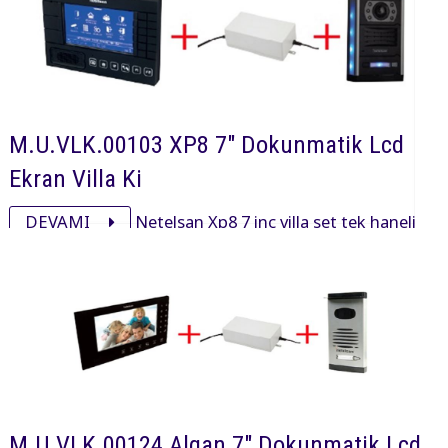
M.U.VLK.00103 XP8 7" Dokunmatik Lcd
Ekran Villa Ki
DEVAMI
Netelsan Xp8 7 inç villa set tek haneli
işyeri ve villalarda kullanmak için xp00001 Xp8 7 inç,
pxl00092 obsidian panel ve adaptöründen oluşan settir.
M.U.VLK.00124 Algan 7" Dokunmatik Lcd