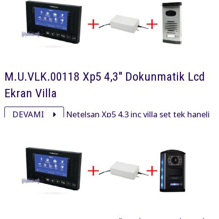
M.U.VLK.00118 Xp5 4,3" Dokunmatik Lcd
Ekran Villa
DEVAMI
Netelsan Xp5 4,3 inç villa set tek haneli
işyeri ve villalarda kullanmak için xp5 00001 xp5 4,3 inç,
pxl00025 panel ve adaptöründen oluşan settir.