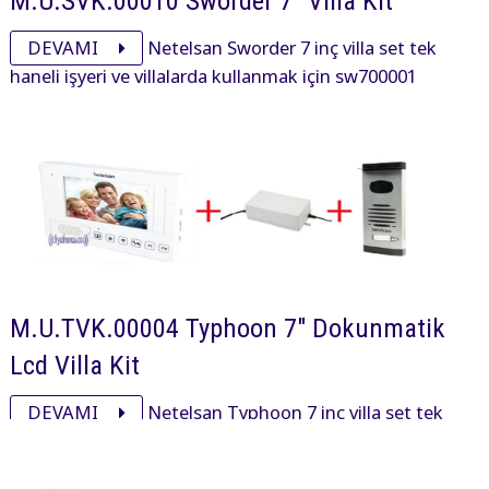
M.U.SVK.00010 Sworder 7" Villa Kit
DEVAMI
Netelsan Sworder 7 inç villa set tek
haneli işyeri ve villalarda kullanmak için sw700001
sworder 7 inç, pxl00092 obsidian panel ve adaptöründen
oluşan settir.
M.U.TVK.00004 Typhoon 7" Dokunmatik
Lcd Villa Kit
DEVAMI
Netelsan Typhoon 7 inç villa set tek
haneli işyeri ve villalarda kullanmak için ty700013
typhoon 7 inç, pxl00025 panel ve adaptöründen oluşan
settir.