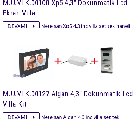
M.U.VLK.00100 Xp5 4,3" Dokunmatik Lcd
Ekran Villa
DEVAMI
Netelsan Xp5 4,3 inç villa set tek haneli
işyeri ve villalarda kullanmak için xp5 00001 xp5 4,3 inç,
pxl00092 obsidian panel ve adaptöründen oluşan settir.
M.U.VLK.00127 Algan 4,3" Dokunmatik Lcd
Villa Kit
DEVAMI
Netelsan Algan 4,3 inç villa set tek
haneli işyeri ve villalarda kullanmak için alg00001 algan
4,3 inç, pxl00025 panel ve adaptöründen oluşan settir.