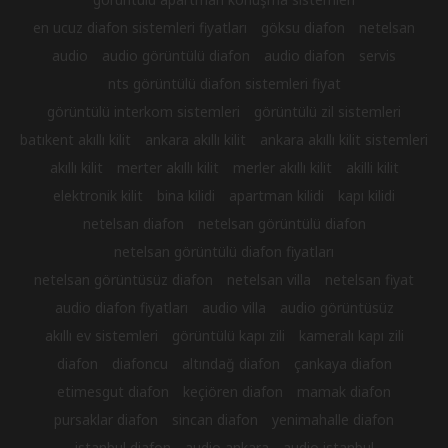
en ucuz diafon sistemleri fiyatları
göksu diafon
netelsan
audio
audio görüntülü diafon
audio diafon
servis
nts görüntülü diafon sistemleri fiyat
görüntülü interkom sistemleri
görüntülü zil sistemleri
batıkent akıllı kilit
ankara akıllı kilit
ankara akıllı kilit sistemleri
akıllı kilit
merter akıllı kilit
merler akıllı kilit
akilli kilit
elektronik kilit
bina kilidi
apartman kilidi
kapı kilidi
netelsan diafon
netelsan görüntülü diafon
netelsan görüntülü diafon fiyatları
netelsan görüntüsüz diafon
netelsan villa
netelsan fiyat
audio diafon fiyatları
audio villa
audio görüntüsüz
akıllı ev sistemleri
görüntülü kapı zili
kameralı kapı zili
diafon
diafoncu
altındağ diafon
çankaya diafon
etimesgut diafon
keçiören diafon
mamak diafon
pursaklar diafon
sincan diafon
yenimahalle diafon
istanbul diafon
audio ankara
audio istanbul