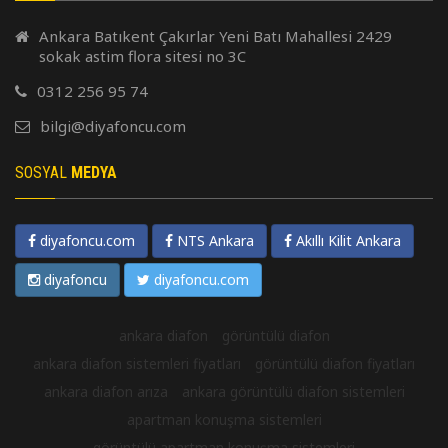
Ankara Batıkent Çakırlar Yeni Batı Mahallesi 2429
sokak astim flora sitesi no 3C
0312 256 95 74
bilgi@diyafoncu.com
SOSYAL
MEDYA
diyafoncu.com
NTS Ankara
Akıllı Kilit Ankara
diyafoncu
diyafoncu.com
ankara diafon
görüntülü diafon
ankara diafon sistemleri fiyatları
görüntülü diafon fiyatları
ankara diafon arıza
ankara görüntülü diafon sistemleri
apartman konuşma sistemleri
görüntülü apartman konuşma sistemleri