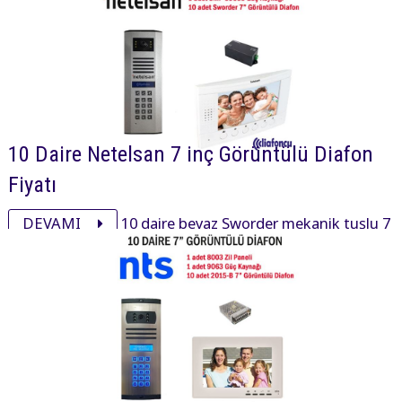
10 Daire Netelsan 7 inç Görüntülü Diafon
Fiyatı
DEVAMI
10 daire beyaz Sworder mekanik tuşlu 7
inç daire içi cihaz, xsmall mekanik tuşlu zil paneli ve
aksesuarı ile görüntülü diafon paketi 37100₺ dir.