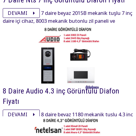
DEVAMI
7 daire beyaz 2015B mekanik tuşlu 7 inç
daire içi cihaz, 8003 mekanik butonlu zil paneli ve
aksesuarı ile görüntülü diafon paketi 19590₺ dir.
8 Daire Audio 4.3 inç Görüntülü Diafon
Fiyatı
DEVAMI
8 daire beyaz 1180 mekanik tuşlu 4.3 inç
daire içi cihaz, 3002 mekanik tuşlu zil paneli ve aksesuarı
ile görüntülü diafon paketi 22820₺ dir.