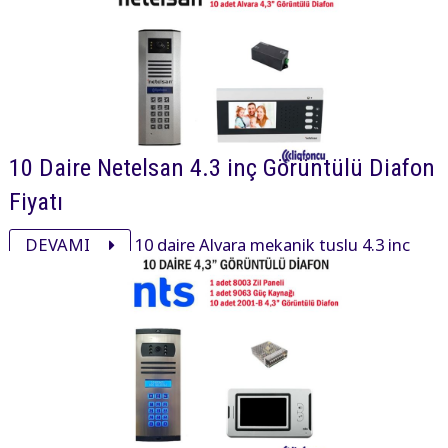
10 Daire Netelsan 4.3 inç Görüntülü Diafon
Fiyatı
DEVAMI
10 daire Alvara mekanik tuşlu 4.3 inç
daire içi cihaz, xsmall mekanik tuşlu zil paneli ve
aksesuarı ile görüntülü diafon paketi 28500₺ dir.