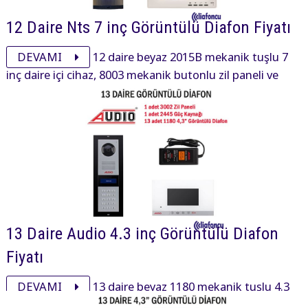
12 Daire Nts 7 inç Görüntülü Diafon Fiyatı
DEVAMI
12 daire beyaz 2015B mekanik tuşlu 7
inç daire içi cihaz, 8003 mekanik butonlu zil paneli ve
aksesuarı ile görüntülü diafon paketi 29915₺ dir.
13 Daire Audio 4.3 inç Görüntülü Diafon
Fiyatı
DEVAMI
13 daire beyaz 1180 mekanik tuşlu 4.3
inç daire içi cihaz, 3002 mekanik tuşlu zil paneli ve