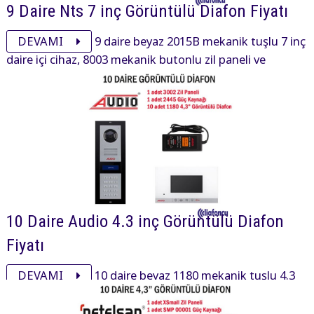
9 Daire Nts 7 inç Görüntülü Diafon Fiyatı
DEVAMI
9 daire beyaz 2015B mekanik tuşlu 7 inç
daire içi cihaz, 8003 mekanik butonlu zil paneli ve
aksesuarı ile görüntülü diafon paketi 23720₺ dir.
10 Daire Audio 4.3 inç Görüntülü Diafon
Fiyatı
DEVAMI
10 daire beyaz 1180 mekanik tuşlu 4.3
inç daire içi cihaz, 3002 mekanik tuşlu zil paneli ve
aksesuarı ile görüntülü diafon paketi 26800₺ dir.