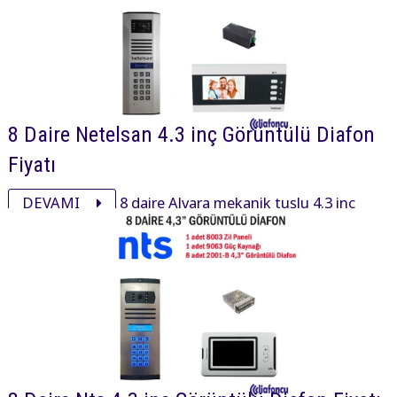
8 Daire Netelsan 4.3 inç Görüntülü Diafon
Fiyatı
DEVAMI
8 daire Alvara mekanik tuşlu 4.3 inç
daire içi cihaz, xsmall mekanik tuşlu zil paneli ve
aksesuarı ile görüntülü diafon paketi 24300₺ dir.