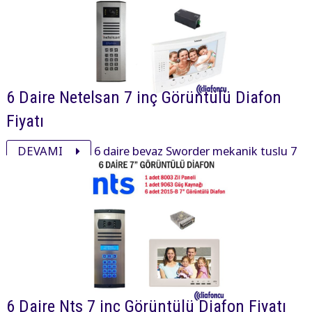
6 Daire Netelsan 7 inç Görüntülü Diafon
Fiyatı
DEVAMI
6 daire beyaz Sworder mekanik tuşlu 7
inç daire içi cihaz, xsmall mekanik tuşlu zil paneli ve
aksesuarı ile görüntülü diafon paketi 25260₺ dir.
6 Daire Nts 7 inç Görüntülü Diafon Fiyatı