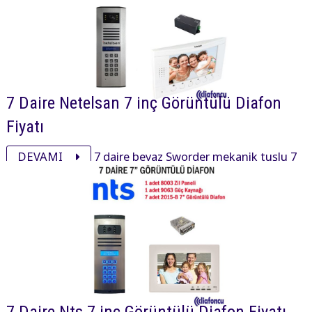
7 Daire Netelsan 7 inç Görüntülü Diafon
Fiyatı
DEVAMI
7 daire beyaz Sworder mekanik tuşlu 7
inç daire içi cihaz, xsmall mekanik tuşlu zil paneli ve
aksesuarı ile görüntülü diafon paketi 28220₺ dir.
7 Daire Nts 7 inç Görüntülü Diafon Fiyatı