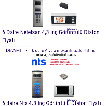
6 Daire Netelsan 4,3 inç Görüntülü Diafon
Fiyatı
DEVAMI
6 daire Alvara mekanik tuşlu 4.3 inç
daire içi cihaz, xsmall mekanik tuşlu zil paneli ve
aksesuarı ile görüntülü diafon paketi 20100₺ dir.
6 daire Nts 4.3 inç Görüntülü Diafon Fiyatı