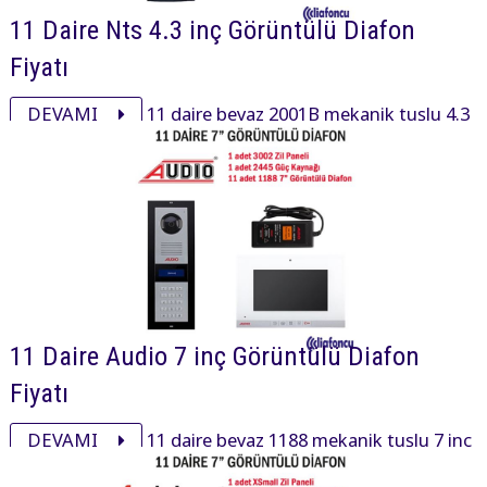
11 Daire Nts 4.3 inç Görüntülü Diafon
Fiyatı
DEVAMI
11 daire beyaz 2001B mekanik tuşlu 4.3
inç daire içi cihaz, 8003 mekanik butonlu zil paneli ve
aksesuarı ile görüntülü diafon paketi 20205₺ dir.
11 Daire Audio 7 inç Görüntülü Diafon
Fiyatı
DEVAMI
11 daire beyaz 1188 mekanik tuşlu 7 inç
daire içi cihaz, 3002 mekanik butonlu zil paneli ve