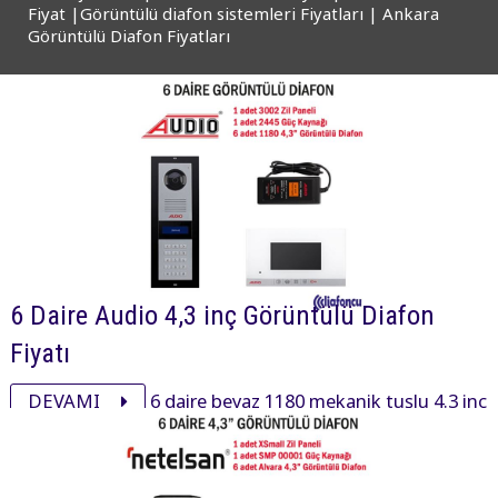
Fiyat |Görüntülü diafon sistemleri Fiyatları | Ankara
Görüntülü Diafon Fiyatları
6 Daire Audio 4,3 inç Görüntülü Diafon
Fiyatı
DEVAMI
6 daire beyaz 1180 mekanik tuşlu 4.3 inç
daire içi cihaz, 3002 mekanik tuşlu zil paneli ve aksesuarı
ile görüntülü diafon paketi 18840₺ dir.