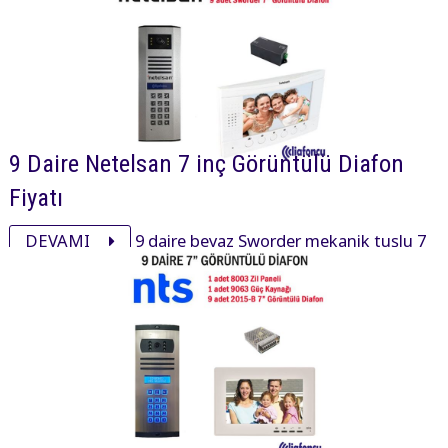
9 Daire Netelsan 7 inç Görüntülü Diafon
Fiyatı
DEVAMI
9 daire beyaz Sworder mekanik tuşlu 7
inç daire içi cihaz, xsmall mekanik tuşlu zil paneli ve
aksesuarı ile görüntülü diafon paketi 34140₺ dir.