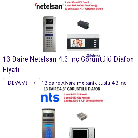
aksesuarı ile görüntülü diafon paketi 32770₺ dir.
13 Daire Netelsan 4.3 inç Görüntülü Diafon
Fiyatı
DEVAMI
13 daire Alvara mekanik tuşlu 4.3 inç
daire içi cihaz, xsmall mekanik tuşlu zil paneli ve
aksesuarı ile görüntülü diafon paketi 34800₺ dir.