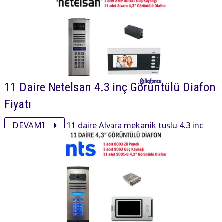
11 Daire Netelsan 4.3 inç Görüntülü Diafon
Fiyatı
DEVAMI
11 daire Alvara mekanik tuşlu 4.3 inç
daire içi cihaz, xsmall mekanik tuşlu zil paneli ve
aksesuarı ile görüntülü diafon paketi 30600₺ dir.