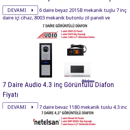
DEVAMI
6 daire beyaz 2015B mekanik tuşlu 7 inç
daire içi cihaz, 8003 mekanik butonlu zil paneli ve
aksesuarı ile görüntülü diafon paketi 17525₺ dir.
7 Daire Audio 4.3 inç Görüntülü Diafon
Fiyatı
DEVAMI
7 daire beyaz 1180 mekanik tuşlu 4.3 inç
daire içi cihaz, 3002 mekanik tuşlu zil paneli ve aksesuarı
ile görüntülü diafon paketi 20830₺ dir.