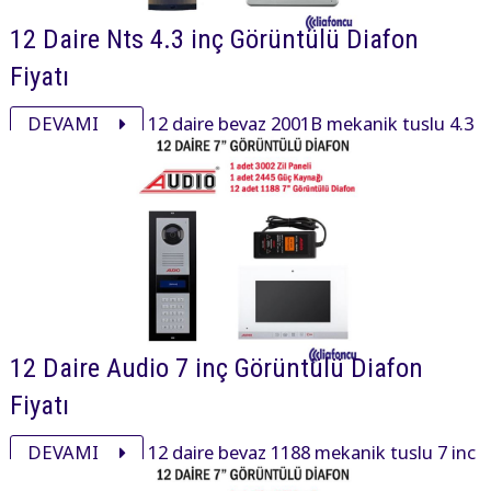
12 Daire Nts 4.3 inç Görüntülü Diafon
Fiyatı
DEVAMI
12 daire beyaz 2001B mekanik tuşlu 4.3
inç daire içi cihaz, 8003 mekanik butonlu zil paneli ve
aksesuarı ile görüntülü diafon paketi 21575₺ dir.
12 Daire Audio 7 inç Görüntülü Diafon
Fiyatı
DEVAMI
12 daire beyaz 1188 mekanik tuşlu 7 inç
daire içi cihaz, 3002 mekanik butonlu zil paneli ve