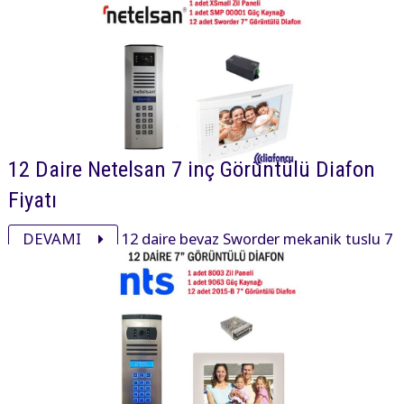
aksesuarı ile görüntülü diafon paketi 41700₺ dir.
12 Daire Netelsan 7 inç Görüntülü Diafon
Fiyatı
DEVAMI
12 daire beyaz Sworder mekanik tuşlu 7
inç daire içi cihaz, xsmall mekanik tuşlu zil paneli ve
aksesuarı ile görüntülü diafon paketi 43020₺ dir.