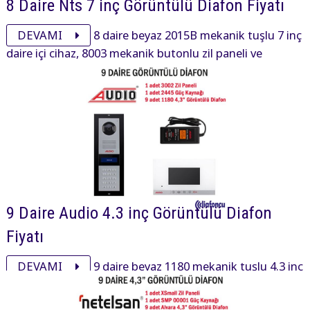
8 Daire Nts 7 inç Görüntülü Diafon Fiyatı
DEVAMI
8 daire beyaz 2015B mekanik tuşlu 7 inç
daire içi cihaz, 8003 mekanik butonlu zil paneli ve
aksesuarı ile görüntülü diafon paketi 21655₺ dir.
9 Daire Audio 4.3 inç Görüntülü Diafon
Fiyatı
DEVAMI
9 daire beyaz 1180 mekanik tuşlu 4.3 inç
daire içi cihaz, 3002 mekanik tuşlu zil paneli ve aksesuarı
ile görüntülü diafon paketi 24810₺ dir.