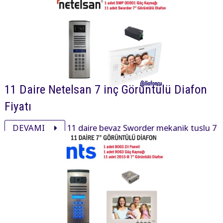
aksesuarı ile görüntülü diafon paketi 38800₺ dir.
11 Daire Netelsan 7 inç Görüntülü Diafon
Fiyatı
DEVAMI
11 daire beyaz Sworder mekanik tuşlu 7
inç daire içi cihaz, xsmall mekanik tuşlu zil paneli ve
aksesuarı ile görüntülü diafon paketi 40060₺ dir.