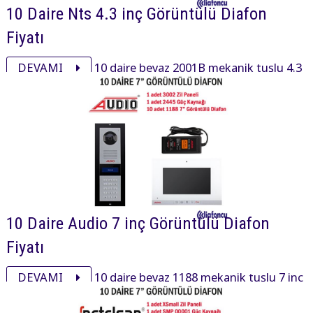
10 Daire Nts 4.3 inç Görüntülü Diafon
Fiyatı
DEVAMI
10 daire beyaz 2001B mekanik tuşlu 4.3
inç daire içi cihaz, 8003 mekanik butonlu zil paneli ve
aksesuarı ile görüntülü diafon paketi 18835₺ dir.
10 Daire Audio 7 inç Görüntülü Diafon
Fiyatı
DEVAMI
10 daire beyaz 1188 mekanik tuşlu 7 inç
daire içi cihaz, 3002 mekanik butonlu zil paneli ve
aksesuarı ile görüntülü diafon paketi 35900₺ dir.