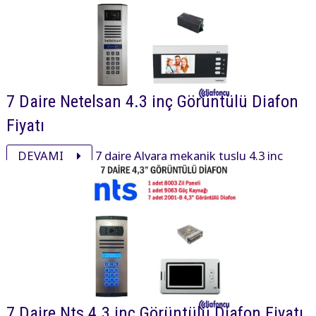
7 Daire Netelsan 4.3 inç Görüntülü Diafon
Fiyatı
DEVAMI
7 daire Alvara mekanik tuşlu 4.3 inç
daire içi cihaz, xsmall mekanik tuşlu zil paneli ve
aksesuarı ile görüntülü diafon paketi 22200₺ dir.
7 Daire Nts 4.3 inç Görüntülü Diafon Fiyatı