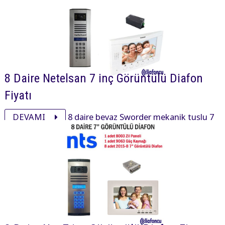
8 Daire Netelsan 7 inç Görüntülü Diafon
Fiyatı
DEVAMI
8 daire beyaz Sworder mekanik tuşlu 7
inç daire içi cihaz, xsmall mekanik tuşlu zil paneli ve
aksesuarı ile görüntülü diafon paketi 31180₺ dir.