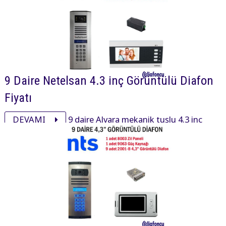
9 Daire Netelsan 4.3 inç Görüntülü Diafon
Fiyatı
DEVAMI
9 daire Alvara mekanik tuşlu 4.3 inç
daire içi cihaz, xsmall mekanik tuşlu zil paneli ve
aksesuarı ile görüntülü diafon paketi 26400₺ dir.