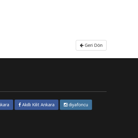
Geri Dön
kara
Akıllı Kilit Ankara
diyafoncu