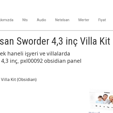
kkımızda
Nts
Audio
Netelsan
Merter
Fiyat
n Sworder 4,3 inç Villa Kit
ek haneli işyeri ve villalarda
4,3 inç, pxl00092 obsidian panel
illa Kit (Obsidian)