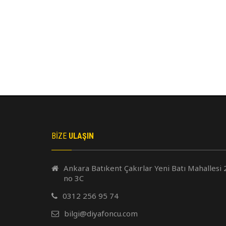
BIZE
ULAŞIN
Ankara Batıkent Çakırlar Yeni Batı Mahallesi 
no 3C
0312 256 95 74
bilgi@diyafoncu.com