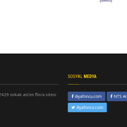
SOSYAL
MEDYA
2429 sokak astim flora sitesi
diyafoncu.com
NTS An
diyafoncu.com