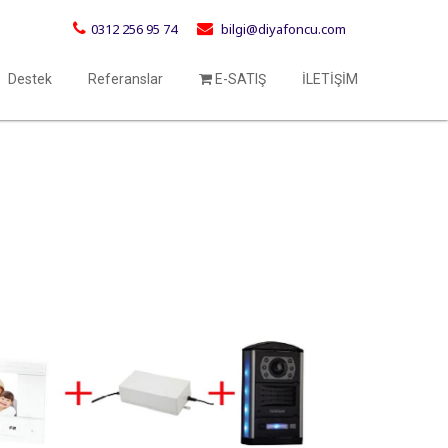
0312 256 95 74
bilgi@diyafoncu.com
Destek
Referanslar
E-SATIŞ
İLETİŞİM