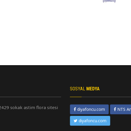
SOSYAL
MEDYA
2429 sokak astim flora sitesi
diyafoncu.com
NTS An
diyafoncu.com