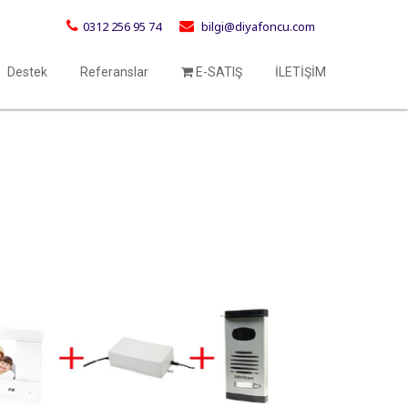
0312 256 95 74
bilgi@diyafoncu.com
Destek
Referanslar
E-SATIŞ
İLETİŞİM