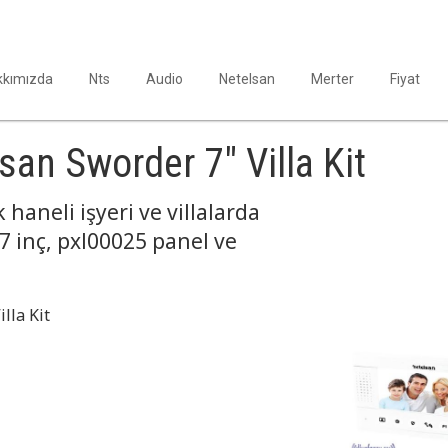
kkımızda
Nts
Audio
Netelsan
Merter
Fiyat
an Sworder 7" Villa Kit
 haneli işyeri ve villalarda
 inç, pxl00025 panel ve
lla Kit